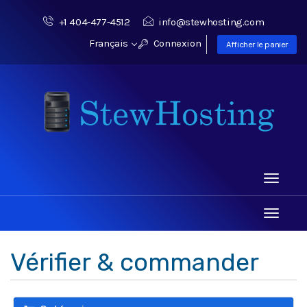
+1 404-477-4512
info@stewhosting.com
Français
Connexion
Afficher le panier
Toggle
navigati
Toggle
navigati
Vérifier & commander