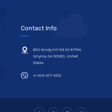
Contact Info
850 Windy Hill Rd SE #1794,
Smyrna, GA 30080, United
States
+1 404-477-4512