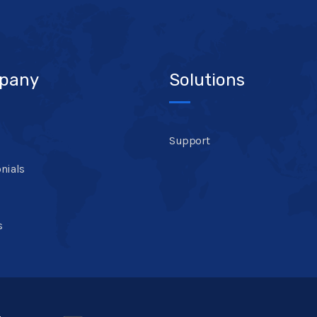
pany
Solutions
Support
nials
s